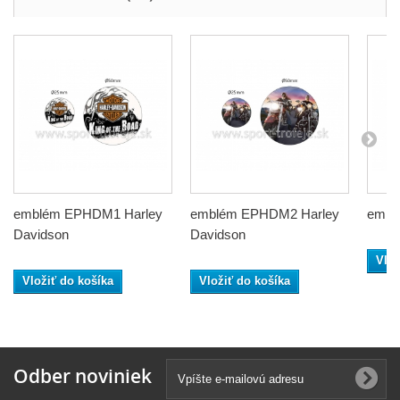
emblém EPHDM1 Harley
emblém EPHDM2 Harley
embl
Davidson
Davidson
Vlož
Vložiť do košíka
Vložiť do košíka
Odber noviniek