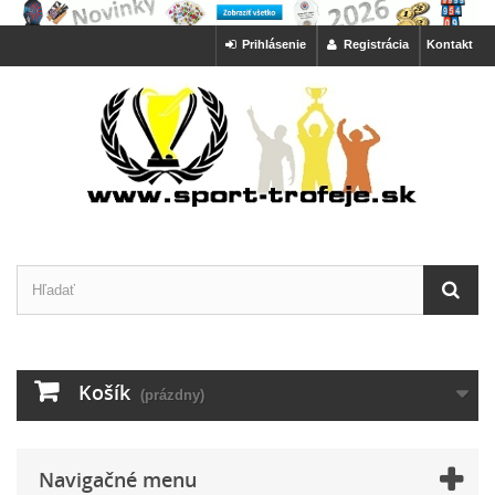
Prihlásenie
Registrácia
Kontakt
Košík
(prázdny)
Navigačné menu