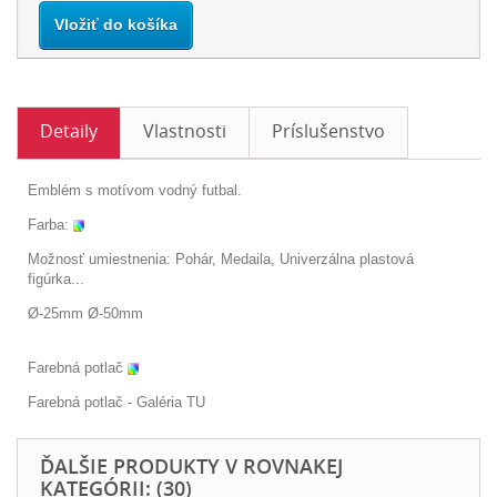
Vložiť do košíka
Detaily
Vlastnosti
Príslušenstvo
Emblém s motívom vodný futbal.
Farba:
Možnosť umiestnenia: Pohár, Medaila, Univerzálna plastová
figúrka...
Ø-25mm Ø-50mm
Farebná potlač
Farebná potlač - Galéria
TU
ĎALŠIE PRODUKTY V ROVNAKEJ
KATEGÓRII: (30)