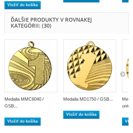
Vložiť do košíka
ĎALŠIE PRODUKTY V ROVNAKEJ
KATEGÓRII: (30)
Medaila MMC6040 /
Medaila MD1750 / GSB...
Meda
GSB...
unive
Vložiť do košíka
Vložiť do košíka
Vlož