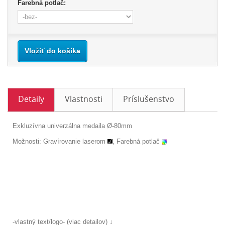
Farebná potlač:
Vložiť do košíka
Detaily
Vlastnosti
Príslušenstvo
Exkluzívna univerzálna medaila Ø-80mm
Možnosti: Gravírovanie laserom
, Farebná potlač
-vlastný text/logo- (viac detailov) ↓