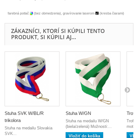
farebná potlač
(bez obmedzenia), gravírovanie laserom
(kresba čiarami)
ZÁKAZNÍCI, KTORÍ SI KÚPILI TENTO
PRODUKT, SI KÚPILI AJ...
Stuha SVK W/BL/R
Stuha W/GN
Trofej
trikolora
Stuha na medailu W/GN
Trofej
(biela/zelená) Možnosti:...
motívo
Stuha na medailu Slovakia
SVK...
Vložiť do košíka
Vlož