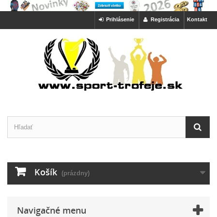
Prihlásenie
Registrácia
Kontakt
Košík
(prázdny)
Navigačné menu