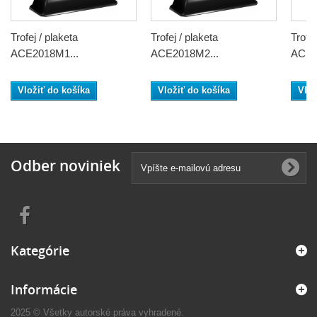
Trofej / plaketa
Trofej / plaketa
Trofej
ACE2018M1...
ACE2018M2...
ACE2
Vložiť do košíka
Vložiť do košíka
Vlož
Odber noviniek
Kategórie
Informácie
2025 © Všetky autorské práva vyhradené.