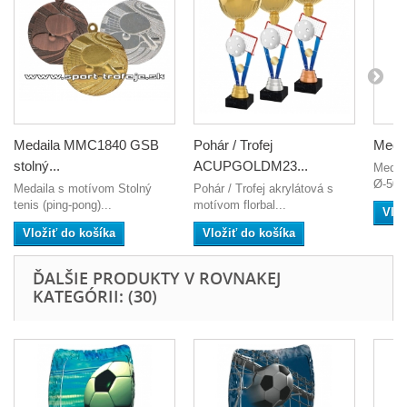
Medaila MMC1840 GSB
Pohár / Trofej
Medai
stolný...
ACUPGOLDM23...
Medail
Ø-50m
Medaila s motívom Stolný
Pohár / Trofej akrylátová s
tenis (ping-pong)...
motívom florbal...
Vlož
Vložiť do košíka
Vložiť do košíka
ĎALŠIE PRODUKTY V ROVNAKEJ
KATEGÓRII: (30)