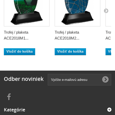
Trofej / plaketa
Trofej / plaketa
Trofej
ACE2018M1...
ACE2018M2...
ACE2
Vložiť do košíka
Vložiť do košíka
Vlož
Odber noviniek
Kategórie