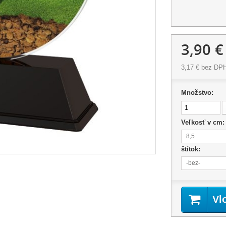
3,90 €
3,17 €
bez DP
Množstvo:
Veľkosť v cm
8,5
štítok:
-bez-
Vl