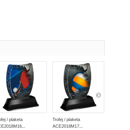
ofej / plaketa
Trofej / plaketa
Trofej / pl
E2018M16...
ACE2018M17...
ACE2018M