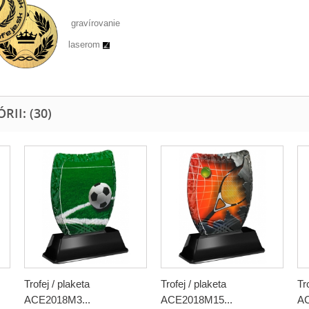
gravírovanie
laserom
II: (30)
Trofej / plaketa
Trofej / plaketa
Tr
ACE2018M3...
ACE2018M15...
AC