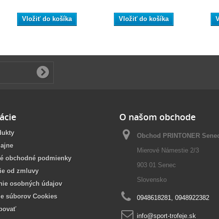
Vložiť do košíka
Vložiť do košíka
V
ácie
O našom obchode
dukty
Obchod PRINTONER Sene
ajne
Mierové Námestie 2/3
é obchodné podmienky
903 01 Senec
ie od zmluvy
Slovensko
nie osobných údajov
ie súborov Cookies
0948618281, 0948922382
povať
info@sport-trofeje.sk