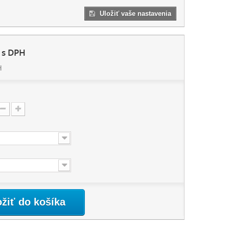
Uložiť vaše nastavenia
s DPH
H
:
ožiť do košíka