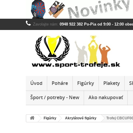
Zavolajte nám:
0948 922 382 Po-Pia od 9:00 - 12:00 obed
Úvod
Poháre
Figúrky
Plakety
S
Šport / potreby - New
Ako nakupovať
Figúrky
Akrylátové figúrky
Trofej CBCUF00