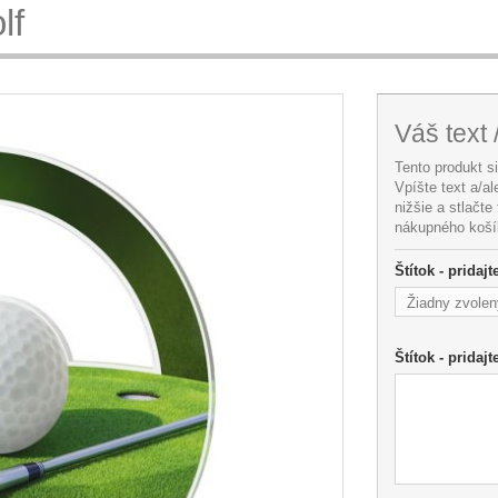
lf
Váš text 
Tento produkt s
Vpíšte text a/a
nižšie a stlačte
nákupného koší
Štítok - pridaj
Žiadny zvolen
Štítok - pridajt