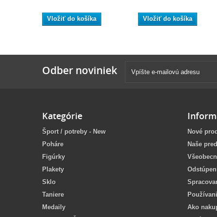
Vložiť do košíka
Vložiť do košíka
Odber noviniek
Kategórie
Inform
Šport / potreby - New
Nové pro
Poháre
Naše pred
Figúrky
Všeobecn
Plakety
Odstúpen
Sklo
Spracova
Taniere
Používan
Medaily
Ako naku