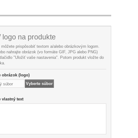
/ logo na produkte
i môžete prispôsobiť textom a/alebo obrázkovým logom.
lebo nahrajte obrázok (vo formáte GIF, JPG alebo PNG)
 tlačidlo "Uložiť vaše nastavenia". Potom produkt vložte do
ka.
te obrázok (logo)
Vyberte súbor
ý súbor
e vlastný text