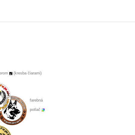
serom
(kresba čiarami)
farebná
potlač