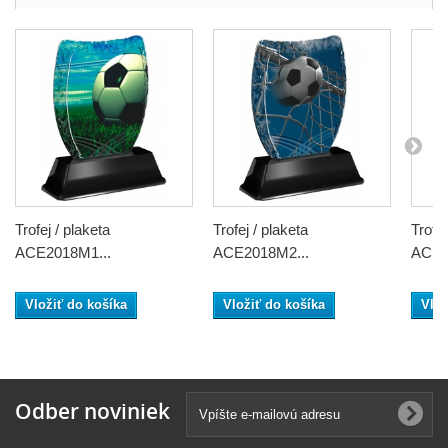
Trofej / plaketa
Trofej / plaketa
Trofej
ACE2018M1...
ACE2018M2...
ACE2
Vložiť do košíka
Vložiť do košíka
Vlož
Odber noviniek