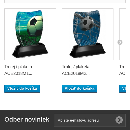
Trofej / plaketa
Trofej / plaketa
Trofej
ACE2018M1...
ACE2018M2...
ACE2
Vložiť do košíka
Vložiť do košíka
Vlož
Odber noviniek