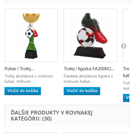
Pohár / Trofej...
Trofej / figúrka FA200M1...
Trofe
futbal
Trofej akrylátová s motívom
Farebná akrylátová figúrka s
futbal. Veľkosti:...
motívom futbal....
Trofej
motívo
Vložiť do košíka
Vložiť do košíka
Vlož
ĎALŠIE PRODUKTY V ROVNAKEJ
KATEGÓRII: (30)