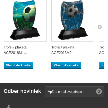
Trofej / plaketa
Trofej / plaketa
Trofej
ACE2018M1...
ACE2018M2...
ACE2
Vložiť do košíka
Vložiť do košíka
Vlož
Odber noviniek