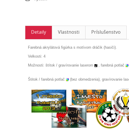
Detaily
Vlastnosti
Príslušenstvo
Farebná akrylátová figúrka s motívom dráčik (hasiči).
Velkosti: 4
Možnosti: štítok /
gravírovanie laserom
, farebná potlač
Štitok / farebná potlač
(bez obmedzenia), gravírovanie la