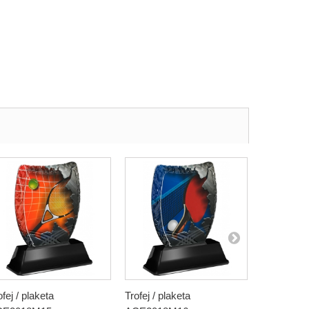
ofej / plaketa
Trofej / plaketa
Trofej / pl