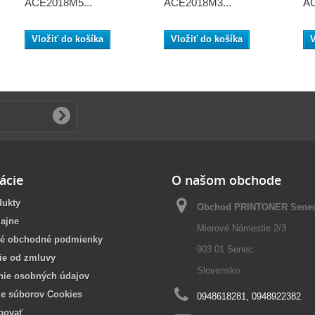
ACE2018M5...
ACE2018M3...
AC
Vložiť do košíka
Vložiť do košíka
V
ácie
O našom obchode
dukty
Obchod PRINTONER Sene
ajne
Mierové Námestie 2/3
é obchodné podmienky
903 01 Senec
ie od zmluvy
Slovensko
nie osobných údajov
ie súborov Cookies
0948618281, 0948922382
povať