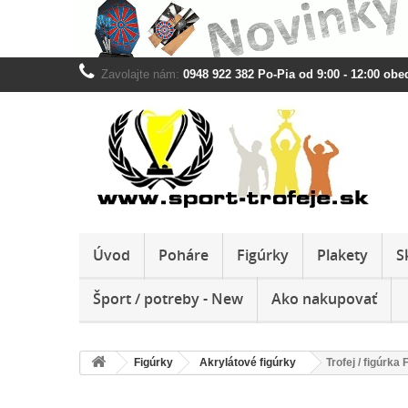
Zavolajte nám:
0948 922 382 Po-Pia od 9:00 - 12:00 obed
Úvod
Poháre
Figúrky
Plakety
S
Šport / potreby - New
Ako nakupovať
Figúrky
Akrylátové figúrky
Trofej / figúrk