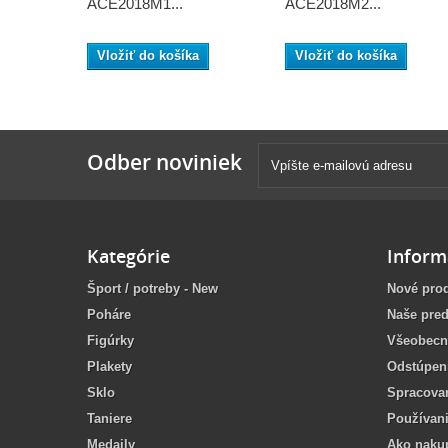
ACE2018M1...
ACE2018M2...
Vložiť do košíka
Vložiť do košíka
Odber noviniek
Kategórie
Inform
Šport / potreby - New
Nové pro
Poháre
Naše pred
Figúrky
Všeobecn
Plakety
Odstúpen
Sklo
Spracova
Taniere
Používan
Medaily
Ako naku