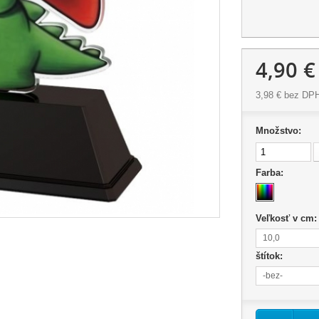
4,90 €
3,98 €
bez DP
Množstvo:
Farba:
Veľkosť v cm
10,0
štítok:
-bez-