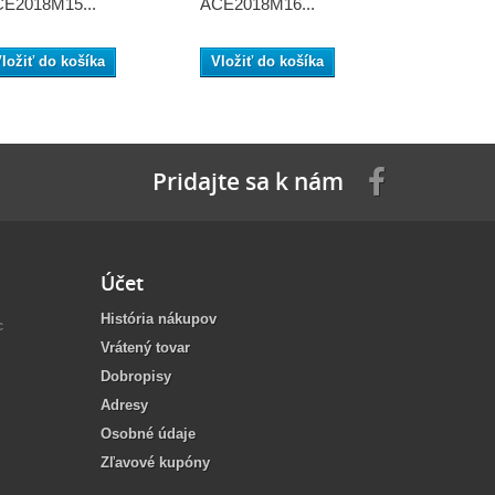
E2018M15...
ACE2018M16...
ACE2018M
ložiť do košíka
Vložiť do košíka
Vložiť do
Pridajte sa k nám
Účet
História nákupov
c
Vrátený tovar
Dobropisy
Adresy
Osobné údaje
Zľavové kupóny