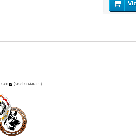
Vl
serom
(kresba čiarami)