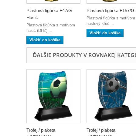
Plastová figúrka F47/G
Plastová figúrka F157/G.
Hasič
Plastová figúrka s motívom
husľový kľúč....
Plastová figúrka s motívom
hasič (DHZ)....
Vložiť do košíka
Vložiť do košíka
ĎALŠIE PRODUKTY V ROVNAKEJ KATEGÓR
Trofej / plaketa
Trofej / plaketa