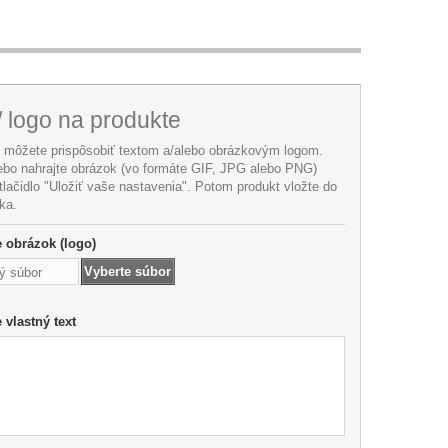
/ logo na produkte
i môžete prispôsobiť textom a/alebo obrázkovým logom.
lebo nahrajte obrázok (vo formáte GIF, JPG alebo PNG)
 tlačidlo "Uložiť vaše nastavenia". Potom produkt vložte do
ka.
te obrázok (logo)
Vyberte súbor
ý súbor
e vlastný text