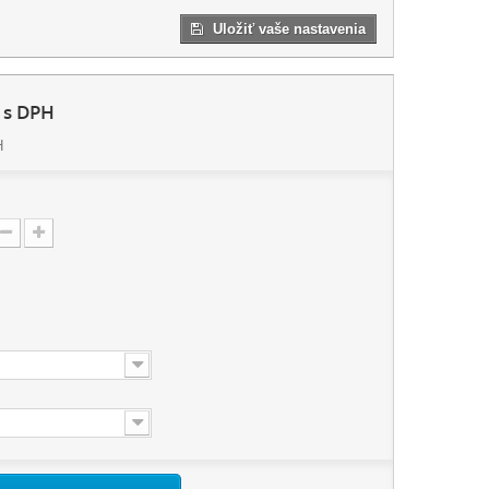
Uložiť vaše nastavenia
s DPH
H
: