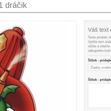
1 dráčik
Váš text 
Tento produkt s
Vpíšte text a/a
nižšie a stlačte
nákupného koší
Štítok - pridaj
Žiadny zvolen
Štítok - pridajt