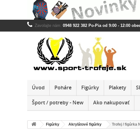
Zavolajte nám:
0948 922 382 Po-Pia od 9:00 - 12:00 obed
Úvod
Poháre
Figúrky
Plakety
S
Šport / potreby - New
Ako nakupovať
Figúrky
Akrylátové figúrky
Trofej / figúrka