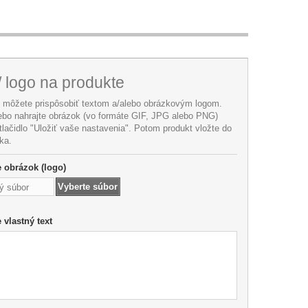
/ logo na produkte
i môžete prispôsobiť textom a/alebo obrázkovým logom.
lebo nahrajte obrázok (vo formáte GIF, JPG alebo PNG)
 tlačidlo "Uložiť vaše nastavenia". Potom produkt vložte do
ka.
te obrázok (logo)
Vyberte súbor
ý súbor
e vlastný text