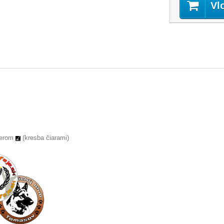
Vl
serom
(kresba čiarami)