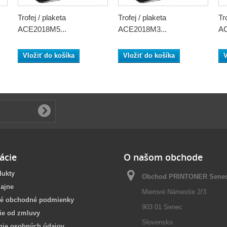
Trofej / plaketa
Trofej / plaketa
Tr
ACE2018M5...
ACE2018M3...
AC
Vložiť do košíka
Vložiť do košíka
V
ácie
O našom obchode
dukty
Obchod PRINTONER Sene
ajne
Mierové Námestie 2/3
é obchodné podmienky
903 01 Senec
ie od zmluvy
Slovensko
nie osobných údajov