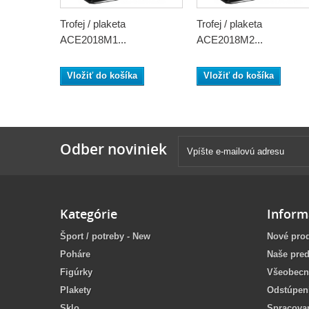
Trofej / plaketa
Trofej / plaketa
ACE2018M1...
ACE2018M2...
Vložiť do košíka
Vložiť do košíka
Odber noviniek
Kategórie
Inform
Šport / potreby - New
Nové pro
Poháre
Naše pred
Figúrky
Všeobecn
Plakety
Odstúpen
Sklo
Spracova