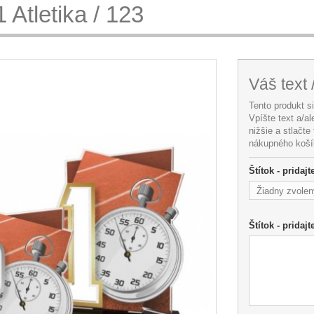
 Atletika / 123
Váš text 
Tento produkt s
Vpíšte text a/a
nižšie a stlačte
nákupného koší
Štítok - pridaj
Žiadny zvolen
Štítok - pridajt