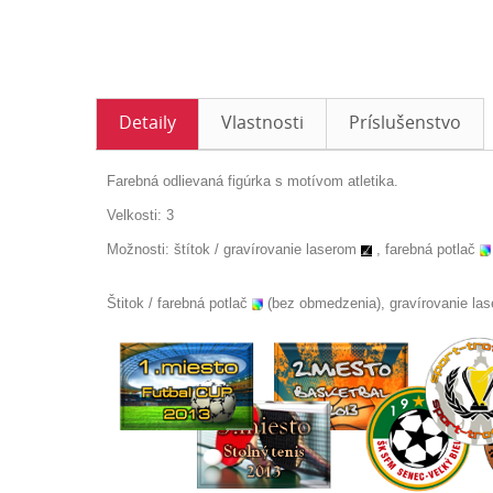
Detaily
Vlastnosti
Príslušenstvo
Farebná odlievaná figúrka s motívom atletika.
Velkosti: 3
Možnosti: štítok /
gravírovanie laserom
, farebná potlač
Štitok / farebná potlač
(bez obmedzenia), gravírovanie la