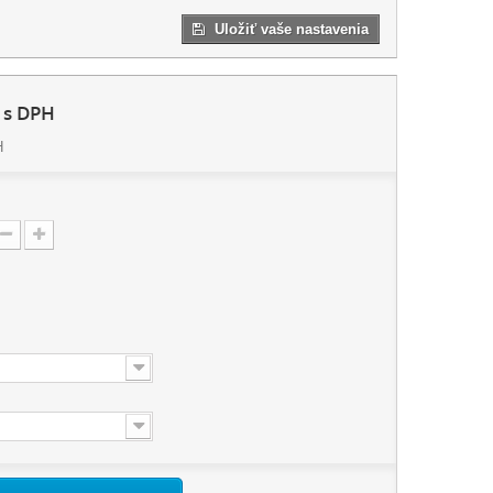
Uložiť vaše nastavenia
s DPH
H
: