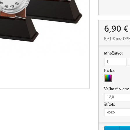
6,90 €
5,61 €
bez DP
Množstvo:
Farba:
Veľkosť v cm
12,0
štítok:
-bez-