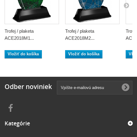
Trofej / plaketa
Trofej / plaketa
Trofej
ACE2018M1...
ACE2018M2...
ACE2
Vložiť do košíka
Vložiť do košíka
Vlož
Odber noviniek
Kategórie