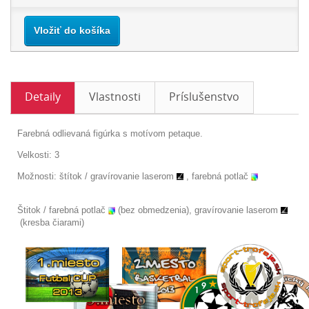
Vložiť do košíka
Detaily
Vlastnosti
Príslušenstvo
Farebná odlievaná figúrka s motívom petaque.
Velkosti: 3
Možnosti: štítok /
gravírovanie laserom
, farebná potlač
Štitok / farebná potlač
(bez obmedzenia), gravírovanie laserom
(kresba čiarami)