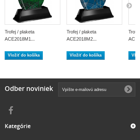
Trofej / plaketa
Trofej / plaketa
Trofej
ACE2018M1...
ACE2018M2...
ACE2
Vložiť do košíka
Vložiť do košíka
Vlož
Odber noviniek
Kategórie