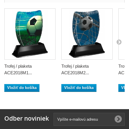
Trofej / plaketa
Trofej / plaketa
Trofej
ACE2018M1...
ACE2018M2...
ACE2
Vložiť do košíka
Vložiť do košíka
Vlož
Odber noviniek