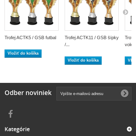
Trofej ACTK5 / GSB futbal
Trofej ACTK11 / GSB šípky
Trofe
/...
volejb
Vložiť do košíka
Vložiť do košíka
Vlož
Odber noviniek
Kategórie