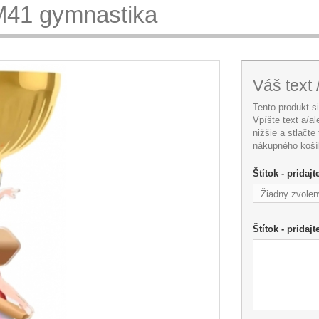
M41 gymnastika
Váš text 
Tento produkt s
Vpíšte text a/a
nižšie a stlačte
nákupného koší
Štítok - pridaj
Žiadny zvolen
Štítok - pridajt