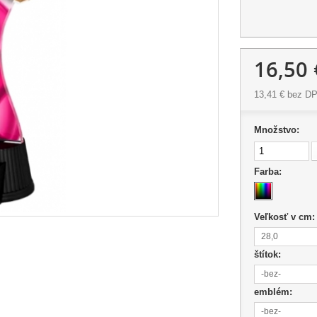
16,50 
13,41 €
bez D
Množstvo:
Farba:
Veľkosť v cm
28,0
štítok:
-bez-
emblém:
-bez-