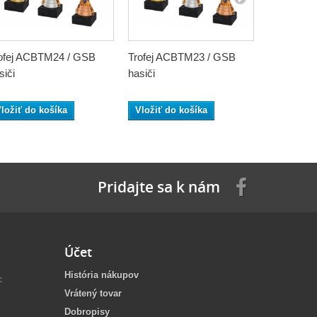
ofej ACBTM24 / GSB
Trofej ACBTM23 / GSB
Trofej AC
siči
hasiči
hasiči
ložiť do košíka
Vložiť do košíka
Vložiť do
Pridajte sa k nám
Účet
História nákupov
c
Vrátený tovar
Dobropisy