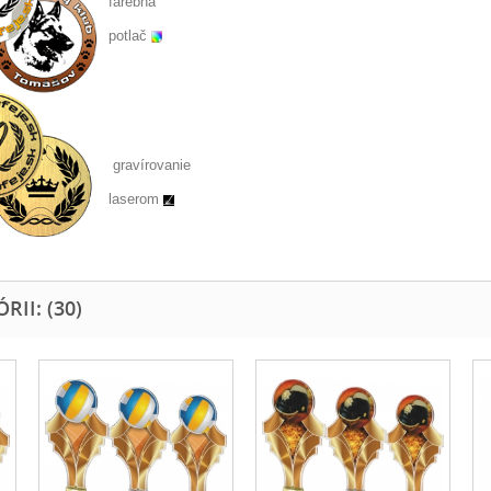
farebná
potlač
gravírovanie
laserom
II: (30)