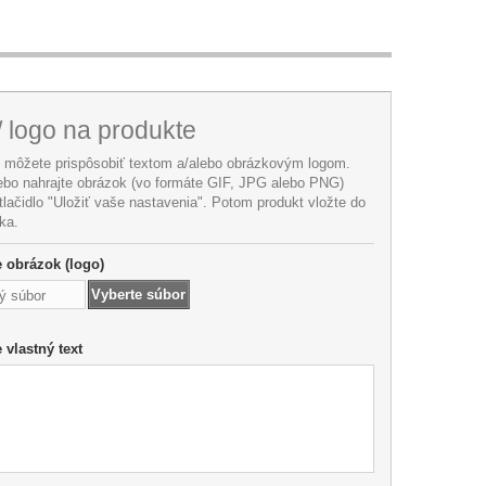
/ logo na produkte
i môžete prispôsobiť textom a/alebo obrázkovým logom.
lebo nahrajte obrázok (vo formáte GIF, JPG alebo PNG)
 tlačidlo "Uložiť vaše nastavenia". Potom produkt vložte do
ka.
te obrázok (logo)
Vyberte súbor
ý súbor
e vlastný text