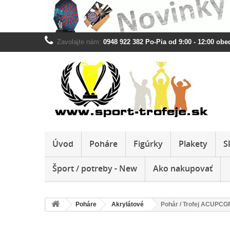
Zavolajte nám:
0948 922 382 Po-Pia od 9:00 - 12:00 obed
Úvod
Poháre
Figúrky
Plakety
S
Šport / potreby - New
Ako nakupovať
Poháre
Akrylátové
Pohár / Trofej ACUPCG