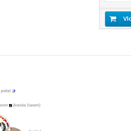
Vl
 potlač
serom
(kresba čiarami)