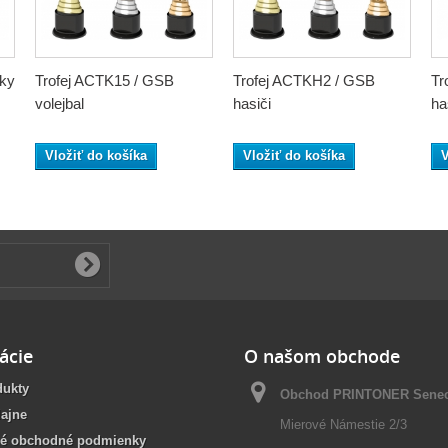
pky
Trofej ACTK15 / GSB
Trofej ACTKH2 / GSB
Tr
volejbal
hasiči
ha
Vložiť do košíka
Vložiť do košíka
V
ácie
O našom obchode
dukty
Obchod PRINTONER Sene
ajne
Mierové Námestie 2/3
é obchodné podmienky