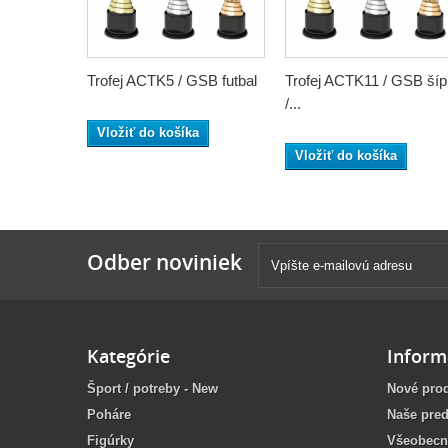
Trofej ACTK5 / GSB futbal
Trofej ACTK11 / GSB ší
/...
Vložiť do košíka
Vložiť do košíka
Odber noviniek
Kategórie
Inform
Šport / potreby - New
Nové pro
Poháre
Naše pred
Figúrky
Všeobecn