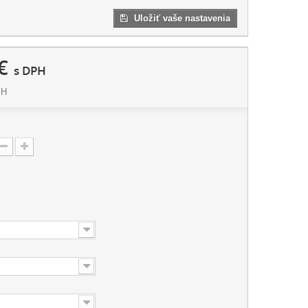
Uložiť vaše nastavenia
€
s DPH
PH
: