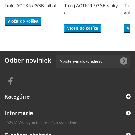
Trofej ACTK5 / GSB futbal
Trofej ACTK11 / GSB šípky
Trofe
/...
volejb
Vložiť do košíka
Vložiť do košíka
Vlož
Odber noviniek
Kategórie
Informácie
2025 © Všetky autorské práva vyhradené.
O našom obchode