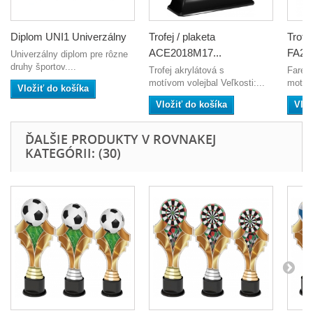
Diplom UNI1 Univerzálny
Trofej / plaketa
Trofej
ACE2018M17...
FA20
Univerzálny diplom pre rôzne
druhy športov....
Trofej akrylátová s
Farebn
motívom volejbal Veľkosti:...
motívo
Vložiť do košíka
Vložiť do košíka
Vlož
ĎALŠIE PRODUKTY V ROVNAKEJ
KATEGÓRII: (30)