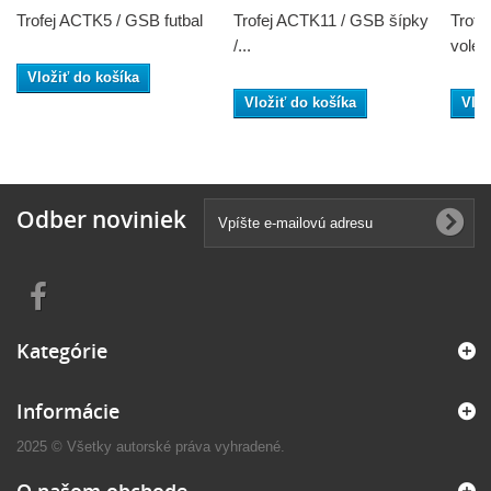
Trofej ACTK5 / GSB futbal
Trofej ACTK11 / GSB šípky
Trofe
/...
volejb
Vložiť do košíka
Vložiť do košíka
Vlož
Odber noviniek
Kategórie
Informácie
2025 © Všetky autorské práva vyhradené.
O našom obchode