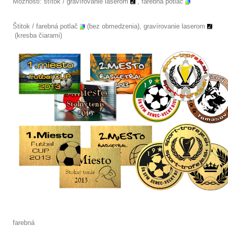
Možnosti: štítok /
gravírovanie laserom
, farebná potlač
Štitok / farebná potlač
(bez obmedzenia), gravírovanie laserom
(kresba čiarami)
farebná