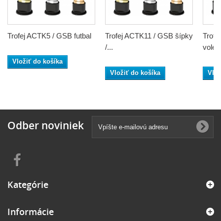
Trofej ACTK5 / GSB futbal
Trofej ACTK11 / GSB šípky
Trofe
/...
volejb
Vložiť do košíka
Vložiť do košíka
Vlož
Odber noviniek
Kategórie
Informácie