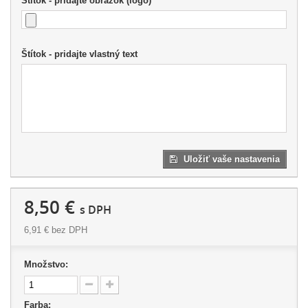
Štítok - pridajte obrázok (logo)
Štítok - pridajte vlastný text
Uložiť vaše nastavenia
8,50 €
s DPH
6,91 €
bez DPH
Množstvo:
Farba: