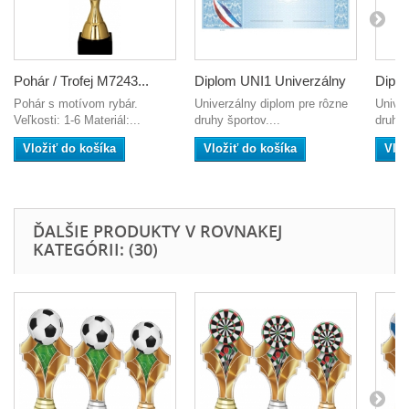
Pohár / Trofej M7243...
Diplom UNI1 Univerzálny
Diplo
Pohár s motívom rybár.
Univerzálny diplom pre rôzne
Univer
Veľkosti: 1-6 Materiál:...
druhy športov....
druhy 
Vložiť do košíka
Vložiť do košíka
Vlož
ĎALŠIE PRODUKTY V ROVNAKEJ
KATEGÓRII: (30)