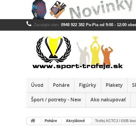
Zavolajte nám:
0948 922 382 Po-Pia od 9:00 - 12:00 obed
Úvod
Poháre
Figúrky
Plakety
S
Šport / potreby - New
Ako nakupovať
Poháre
Akrylátové
Trofej ACTC3 / GSB bas