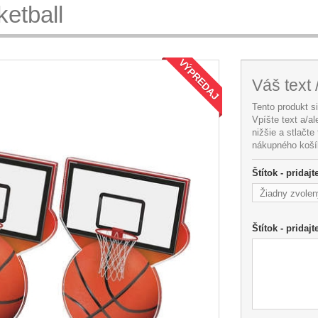
etball
VÝPREDAJ
Váš text 
Tento produkt s
Vpíšte text a/a
nižšie a stlačte
nákupného koší
Štítok - pridaj
Žiadny zvolen
Štítok - pridajt