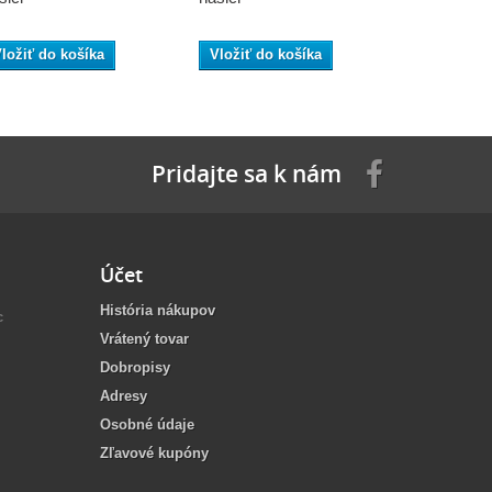
ložiť do košíka
Vložiť do košíka
Vložiť do
Pridajte sa k nám
Účet
História nákupov
c
Vrátený tovar
Dobropisy
Adresy
Osobné údaje
Zľavové kupóny