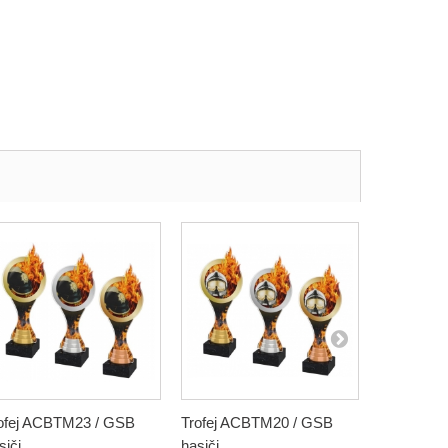
ofej ACBTM23 / GSB
Trofej ACBTM20 / GSB
Pohár / Tro
siči
hasiči
ACUPGOL