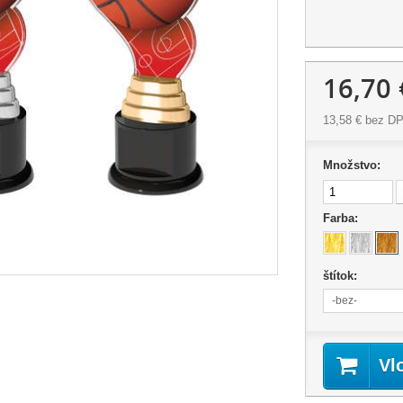
16,70 
13,58 €
bez D
Množstvo:
Farba:
štítok:
-bez-
Vl