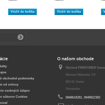
Vložiť do košíka
Vložiť do košíka
V
ácie
O našom obchode
dukty
Obchod PRINTONER Sene
ajne
Mierové Námestie 2/3
é obchodné podmienky
903 01 Senec
ie od zmluvy
Slovensko
nie osobných údajov
ie súborov Cookies
0948618281, 0948922382
povať