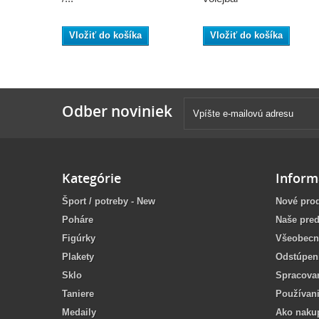
Vložiť do košíka
Vložiť do košíka
Odber noviniek
Kategórie
Inform
Šport / potreby - New
Nové pro
Poháre
Naše pred
Figúrky
Všeobecn
Plakety
Odstúpen
Sklo
Spracova
Taniere
Používan
Medaily
Ako naku