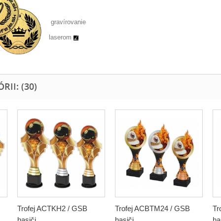
gravírovanie
laserom
II: (30)
Trofej ACTKH2 / GSB
Trofej ACBTM24 / GSB
Tr
hasiči
hasiči
ha