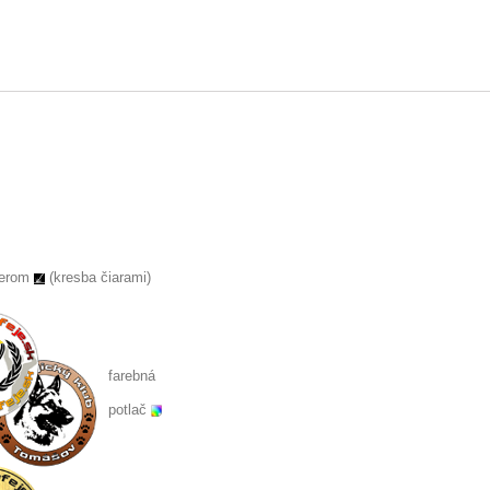
serom
(kresba čiarami)
farebná
potlač