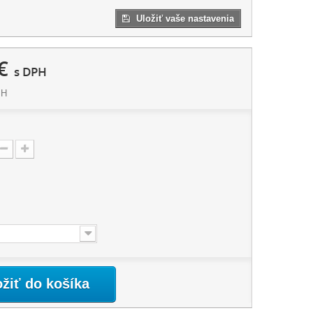
Uložiť vaše nastavenia
€
s DPH
PH
ožiť do košíka