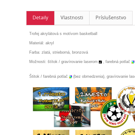
Detaily
Vlastnosti
Príslušenstvo
Trofej akrylátová s motívom basketball
Materiál: akryl
Farba: zlatá, strieborná, bronzová
Možnosti: štítok /
gravírovanie laserom
, farebná potlač
Štitok / farebná potlač
(bez obmedzenia), gravírovanie la