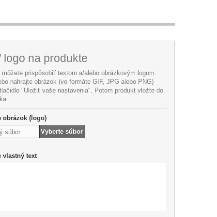
/ logo na produkte
i môžete prispôsobiť textom a/alebo obrázkovým logom.
lebo nahrajte obrázok (vo formáte GIF, JPG alebo PNG)
 tlačidlo "Uložiť vaše nastavenia". Potom produkt vložte do
ka.
te obrázok (logo)
Vyberte súbor
ý súbor
e vlastný text