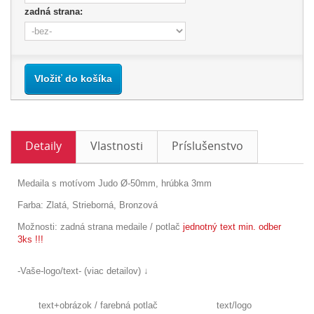
zadná strana:
Vložiť do košíka
Detaily
Vlastnosti
Príslušenstvo
Medaila s motívom Judo Ø-50mm, hrúbka 3mm
Farba: Zlatá, Strieborná, Bronzová
Možnosti:
zadná strana medaile / potlač
jednotný text min. odber
3ks !!!
-Vaše-logo/text- (viac detailov) ↓
text+obrázok /
farebná potlač
text/logo