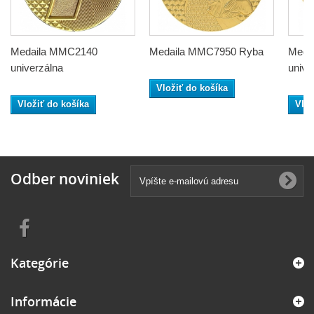
Medaila MMC2140
Medaila MMC7950 Ryba
Meda
univerzálna
unive
Vložiť do košíka
Vložiť do košíka
Vlož
Odber noviniek
Kategórie
Informácie