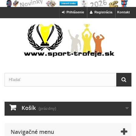
Prihlásenie
Registrácia
Kontakt
Košík
(prázdny)
Navigačné menu