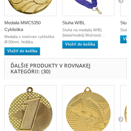
Medaila MMC5350
Stuha W/BL
Stuh
Cyklistika
Stuha na medaila W/BL
Stuha
(biela/modrá) Možnosti:...
Medaila s motívom cyklistika
Vlož
Ø-50mm, hrúbka...
Vložiť do košíka
Vložiť do košíka
ĎALŠIE PRODUKTY V ROVNAKEJ
KATEGÓRII: (30)