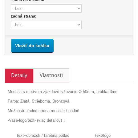
zadná strana:
Vložiť do košíka
Detaily
Vlastnosti
Medaila s motívom zjazdové lyžovanie Ø-50mm, hrúbka 3mm
Farba: Zlatá, Strieborná, Bronzová
Možnosti:
zadná strana medaile / potlač
-Vaše-logo/text- (viac detailov) ↓
text+obrázok /
farebná potlač
text/logo