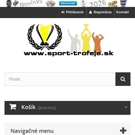
Prihlásenie
Registrácia
Kontakt
Košík
(prázdny)
Navigačné menu