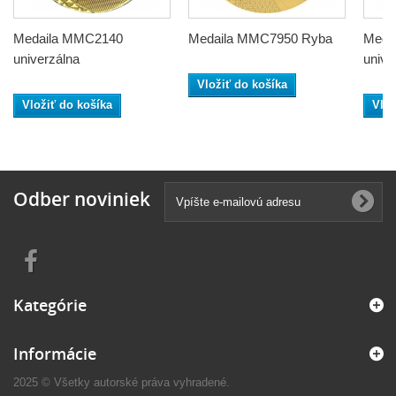
Medaila MMC2140
Medaila MMC7950 Ryba
Meda
univerzálna
unive
Vložiť do košíka
Vložiť do košíka
Vlož
Odber noviniek
Kategórie
Informácie
2025 © Všetky autorské práva vyhradené.