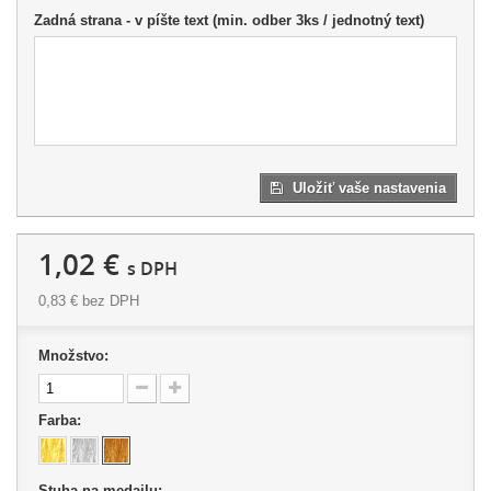
Zadná strana - v píšte text (min. odber 3ks / jednotný text)
Uložiť vaše nastavenia
1,02 €
s DPH
0,83 €
bez DPH
Množstvo:
Farba:
Stuha na medailu: