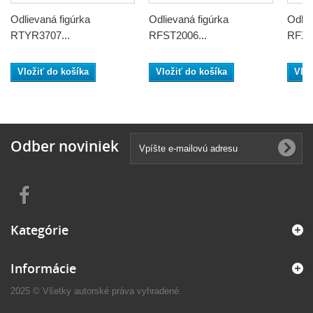
Odlievaná figúrka
Odlievaná figúrka
Odlie
RTYR3707...
RFST2006...
RFXR
Vložiť do košíka
Vložiť do košíka
Vlož
Odber noviniek
Kategórie
Informácie
2025 © Všetky autorské práva vyhradené.