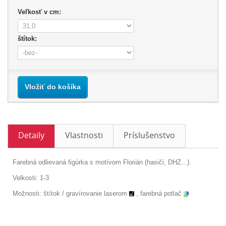
Veľkosť v cm:
štítok:
Vložiť do košíka
Detaily
Vlastnosti
Príslušenstvo
Farebná odlievaná figúrka s motívom Florián (hasiči, DHZ...).
Velkosti: 1-3
Možnosti: štítok
/
gravírovanie laserom
, farebná potlač