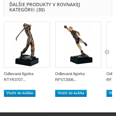
ĎALŠIE PRODUKTY V ROVNAKEJ
KATEGÓRII: (30)
Odlievaná figúrka
Odlievaná figúrka
Odlie
RTYR3707...
RFST2006...
RFXR
Vložiť do košíka
Vložiť do košíka
Vlož