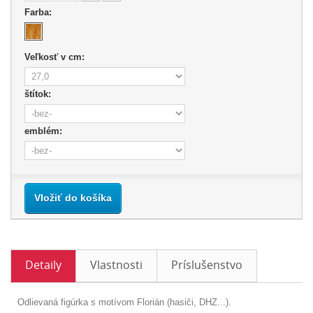
Farba:
Veľkosť v cm:
štítok:
emblém:
Vložiť do košíka
Detaily
Vlastnosti
Príslušenstvo
Odlievaná figúrka s motívom Florián (hasiči, DHZ...).