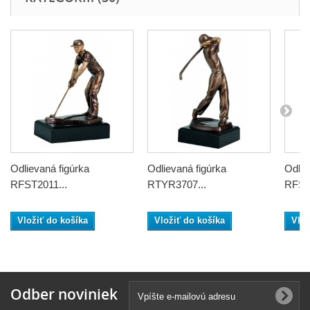
Odlievaná figúrka
Odlievaná figúrka
Odlie
RFST2011...
RTYR3707...
RFST
Vložiť do košíka
Vložiť do košíka
Vlož
Odber noviniek