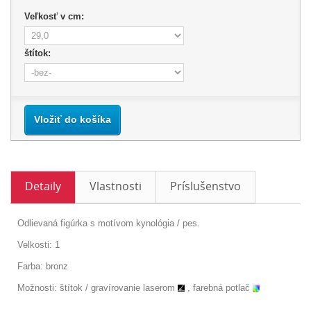
Veľkosť v cm:
štítok:
Vložiť do košíka
Detaily
Vlastnosti
Príslušenstvo
Odlievaná figúrka s motívom kynológia / pes.
Velkosti: 1
Farba: bronz
Možnosti: štítok /
gravírovanie laserom
, farebná potlač