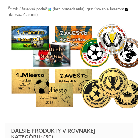
Štitok / farebná potlač
(bez obmedzenia), gravírovanie laserom
(kresba čiarami)
ĎALŠIE PRODUKTY V ROVNAKEJ
KATEGÓRII: (30)