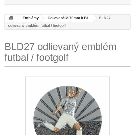
Emblémy
Odlievané Ø 70mm k BL
BLD27
odlievaný emblém futbal / footgolf
BLD27 odlievaný emblém
futbal / footgolf