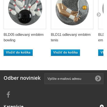
BLD05 odlievaný emblém
BLD11 odlievaný emblém
BLD12
bowling
tenis
emblé
Vložiť do košíka
Vložiť do košíka
Vlož
Odber noviniek
Kategórie