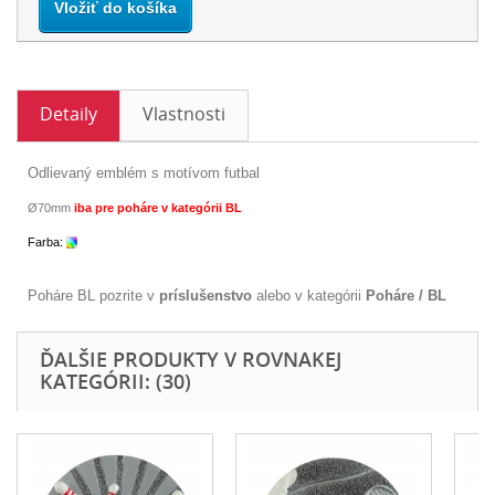
Vložiť do košíka
Detaily
Vlastnosti
Odlievaný emblém s motívom futbal
Ø70mm
iba pre poháre v kategórii BL
Farba:
Poháre BL pozrite v
príslušenstvo
alebo v kategórii
Poháre / BL
ĎALŠIE PRODUKTY V ROVNAKEJ
KATEGÓRII: (30)