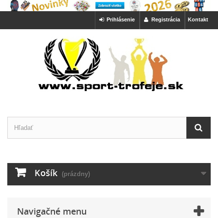
Prihlásenie
Registrácia
Kontakt
Košík
(prázdny)
Navigačné menu