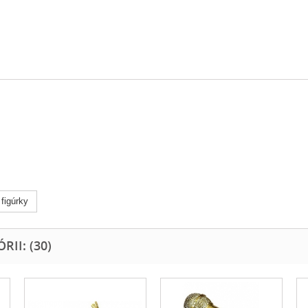
figúrky
II: (30)