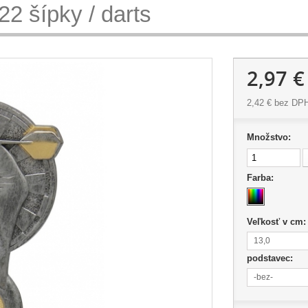
22 šípky / darts
2,97 €
2,42 €
bez DP
Množstvo:
Farba:
Veľkosť v cm
13,0
podstavec:
-bez-