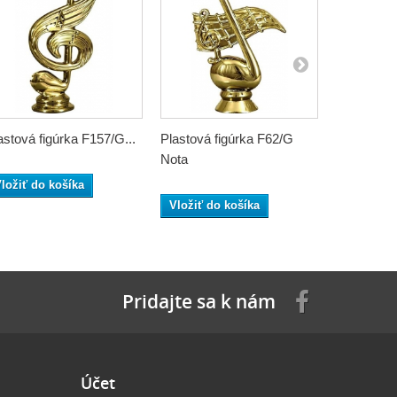
astová figúrka F157/G...
Plastová figúrka F62/G
Plastová f
Nota
ložiť do košíka
Vložiť do
Vložiť do košíka
Pridajte sa k nám
Účet