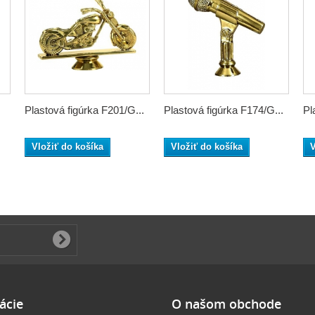
Plastová figúrka F201/G...
Plastová figúrka F174/G...
Pl
Vložiť do košíka
Vložiť do košíka
V
ácie
O našom obchode