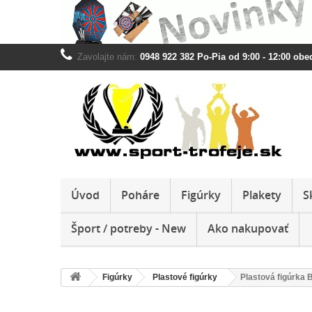
Zavolajte nám:
0948 922 382 Po-Pia od 9:00 - 12:00 obed
Úvod
Poháre
Figúrky
Plakety
S
Šport / potreby - New
Ako nakupovať
Figúrky
Plastové figúrky
Plastová figúrka B