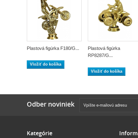
Plastová figúrka F180/G...
Plastová figúrka
RP8287/G...
Vložiť do košíka
Vložiť do košíka
Odber noviniek
Kategórie
Inform