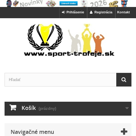
Prihlásenie
Registrácia
Kontakt
Košík
(prázdny)
Navigačné menu