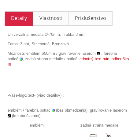
Detaily
Vlastnosti
Príslušenstvo
Univerzálna medaila Ø-70mm, hrúbka 3mm
Farba: Zlatá, Strieborná, Bronzová
Možnosti:
emblém
ø
50mm /
gravírovanie laserom
, farebná
potlač
,
zadná strana medaile / potlač
jednotný text min. odber 3ks
!!!
-Vaše-logo/text- (viac detailov) ↓
emblém / farebná potlač
(bez obmedzenia), gravírovanie laserom
(kresba čiarami)
emblém zadná strana medaile