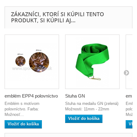
ZÁKAZNÍCI, KTORÍ SI KÚPILI TENTO
PRODUKT, SI KÚPILI AJ...
emblém EPP4 polovníctvo
Stuha GN
embl
Emblém s motívom
Stuha na medailu GN (zelená)
Emblé
polovníctvo. Farba:
Možnosti: 11mm - 22mm
polovn
Možnosť...
Možno
Vložiť do košíka
Vložiť do košíka
Vlož