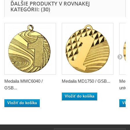
ĎALŠIE PRODUKTY V ROVNAKEJ
KATEGÓRII: (30)
Medaila MMC6040 /
Medaila MD1750 / GSB...
Meda
GSB...
unive
Vložiť do košíka
Vložiť do košíka
Vlož