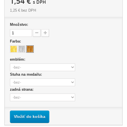
1,54 €
s DPH
1,25 €
bez DPH
Množstvo:
Farba:
emblém:
Stuha na medailu:
zadná strana:
Vložiť do košíka