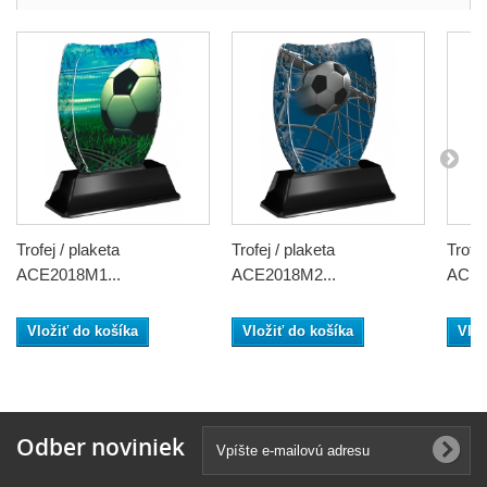
Trofej / plaketa
Trofej / plaketa
Trofej
ACE2018M1...
ACE2018M2...
ACE2
Vložiť do košíka
Vložiť do košíka
Vlož
Odber noviniek