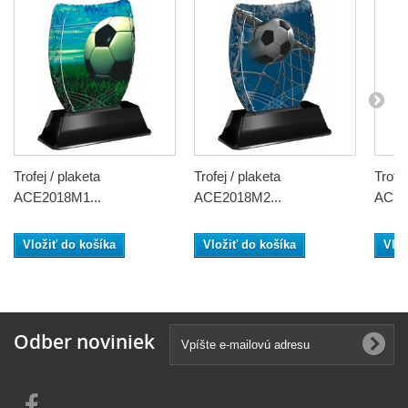
Trofej / plaketa
Trofej / plaketa
Trofej
ACE2018M1...
ACE2018M2...
ACE2
Vložiť do košíka
Vložiť do košíka
Vlož
Odber noviniek