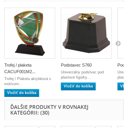
Trofej / plaketa
Podstavec S760
Pods
CACUF001M2...
Univerzálny podstvec pod
Unive
plastové figúrky....
plasto
Trofej / Plaketa akrylátová s
motívom...
Vložiť do košíka
Vlož
Vložiť do košíka
ĎALŠIE PRODUKTY V ROVNAKEJ
KATEGÓRII: (30)