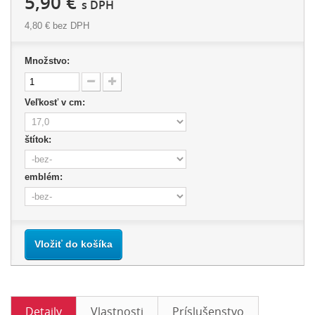
5,90 €
s DPH
4,80 €
bez DPH
Množstvo:
Veľkosť v cm:
štítok:
emblém:
Vložiť do košíka
Detaily
Vlastnosti
Príslušenstvo