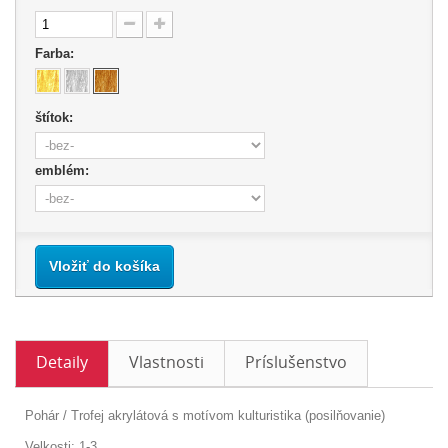
Farba:
štítok:
emblém:
Vložiť do košíka
Detaily
Vlastnosti
Príslušenstvo
Pohár / Trofej akrylátová s motívom kulturistika (posilňovanie)
Velkosti: 1-3