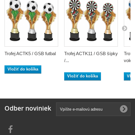
Trofej ACTK5 / GSB futbal
Trofej ACTK11 / GSB šípky
Trofe
/...
volejb
Vložiť do košíka
Vložiť do košíka
Vlož
Odber noviniek