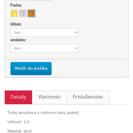
Farba:
štítok:
emblém:
Vložiť do košíka
Detaily
Vlastnosti
Príslušenstvo
Trofej akrylátová s motívom karty (poker)
Veľkosti: 1-3
Materiál: akryl