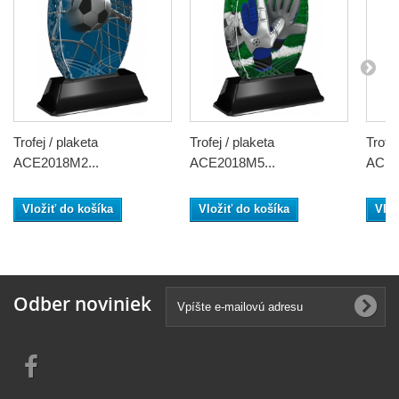
Trofej / plaketa
Trofej / plaketa
Trofej
ACE2018M2...
ACE2018M5...
ACE2
Vložiť do košíka
Vložiť do košíka
Vlož
Odber noviniek